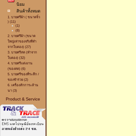
นิยม
สินค้าทั้งหมด
1. บายศรีผ้า ( ขนาดจิ๋ว
) (11)
(1)
(8)
2. บายศรีผ้า (ขนาด
ใหญ่เท่าของจริงที่ทำ
จากใบตอง) (27)
3. บายศรีสด (ทำจาก
ใบตอง) (32)
4. บายศรีแต่งงาน
(ของสด) (6)
5. บายศรีของที่ระลึก /
ของชำร่วย (2)
6. เครื่องสักการะล้าน
นา (3)
Product & Service