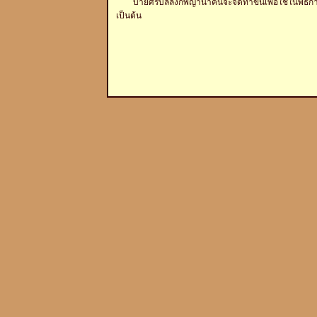
บายศรีบัลลังก์พญานาคนี้จะจัดทำขึ้นเพือ่ใช้ในพิธีการ
เป็นต้น